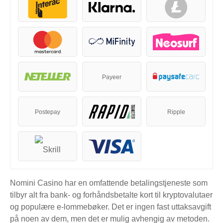
Payeer
Postepay
Ripple
Nomini Casino har en omfattende betalingstjeneste som
tilbyr alt fra bank- og forhåndsbetalte kort til kryptovalutaer
og populære e-lommebøker. Det er ingen fast uttaksavgift
på noen av dem, men det er mulig avhengig av metoden.