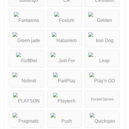
Pocket Games