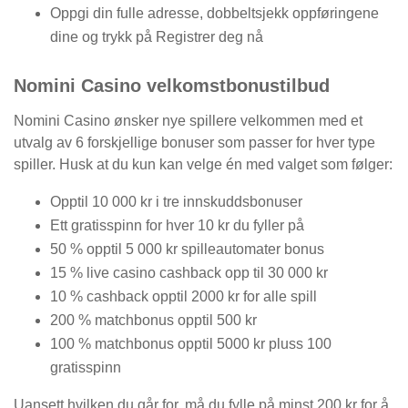
Oppgi din fulle adresse, dobbeltsjekk oppføringene
dine og trykk på Registrer deg nå
Nomini Casino velkomstbonustilbud
Nomini Casino ønsker nye spillere velkommen med et
utvalg av 6 forskjellige bonuser som passer for hver type
spiller. Husk at du kun kan velge én med valget som følger:
Opptil 10 000 kr i tre innskuddsbonuser
Ett gratisspinn for hver 10 kr du fyller på
50 % opptil 5 000 kr spilleautomater bonus
15 % live casino cashback opp til 30 000 kr
10 % cashback opptil 2000 kr for alle spill
200 % matchbonus opptil 500 kr
100 % matchbonus opptil 5000 kr pluss 100
gratisspinn
Uansett hvilken du går for, må du fylle på minst 200 kr for å