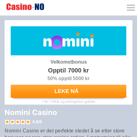
Velkomstbonus
Opptil 7000 kr
50% opptil 5000 kr
LEKE NÅ
+18 | Vilkår og betingelser gjelder
Nomini Casino
4.6/5
Nomini Casino er det perfekte stedet å se etter store