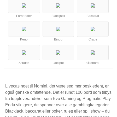
Forhandler
Blackjack
Baccarat
Keno
Bingo
Craps
Scratch
Jackpot
Økonomi
Livecasinoet til Nomini, det være seg mer beskjedent, er
også ganske omfattende. Det er rundt 100 bord som tilbys
fra toppleverandører som Evo Gaming og Pragmatic Play.
Enda viktigere, de spenner over alle gamblingkategorier.
Blackjack, baccarat eller poker, rulett eller spillshow – du