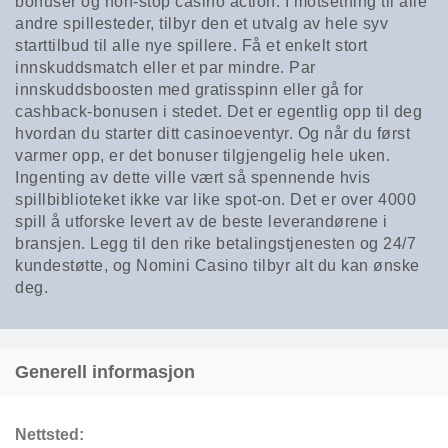
bonuser og non-stop casino action. I motsetning til alle
andre spillesteder, tilbyr den et utvalg av hele syv
starttilbud til alle nye spillere. Få et enkelt stort
innskuddsmatch eller et par mindre. Par
innskuddsboosten med gratisspinn eller gå for
cashback-bonusen i stedet. Det er egentlig opp til deg
hvordan du starter ditt casinoeventyr. Og når du først
varmer opp, er det bonuser tilgjengelig hele uken.
Ingenting av dette ville vært så spennende hvis
spillbiblioteket ikke var like spot-on. Det er over 4000
spill å utforske levert av de beste leverandørene i
bransjen. Legg til den rike betalingstjenesten og 24/7
kundestøtte, og Nomini Casino tilbyr alt du kan ønske
deg.
Generell informasjon
Nettsted: